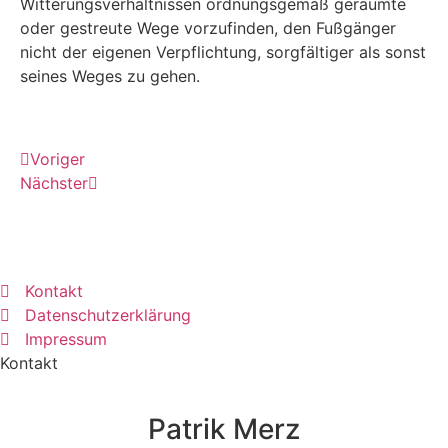
Wit­te­rungs­ver­hält­nis­sen ord­nungs­ge­mäß geräum­te
oder gestreu­te Wege vor­zu­fin­den, den Fuß­gän­ger
nicht der eige­nen Ver­pflich­tung, sorg­fäl­ti­ger als sonst
sei­nes Weges zu gehen.
Vori­ger
Nächs­ter
Kontakt
Datenschutzerklärung
Impressum
Kontakt
Patrik Merz