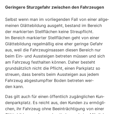
Gerin­ge­re Sturz­ge­fahr zwi­schen den Fahr­zeu­gen
Selbst wenn man im vor­lie­gen­den Fall von einer all­ge­
mei­nen Glät­te­bil­dung aus­geht, bestand im Bereich
der mar­kier­ten Stell­flä­chen kei­ne Streu­pflicht.
Im Bereich mar­kier­ter Stell­flä­chen geht von einer
Glät­te­bil­dung regel­mä­ßig eine eher gerin­ge Gefahr
aus, weil die Fahr­zeug­insas­sen die­sen Bereich nur
beim Ein- und Aus­stei­gen betre­ten müs­sen und sich
am Fahr­zeug fest­hal­ten kön­nen. Daher besteht
grund­sätz­lich nicht die Pflicht, einen Park­platz so
streu­en, dass bereits beim Aus­stei­gen aus jedem
Fahr­zeug abge­stumpf­ter Boden betre­ten wer­
den kann.
Das gilt auch für einen öffent­lich zugäng­li­chen Kun­
den­park­platz. Es reicht aus, den Kun­den zu ermög­li­
chen, ihr Fahr­zeug ohne Beein­träch­ti­gung von einer