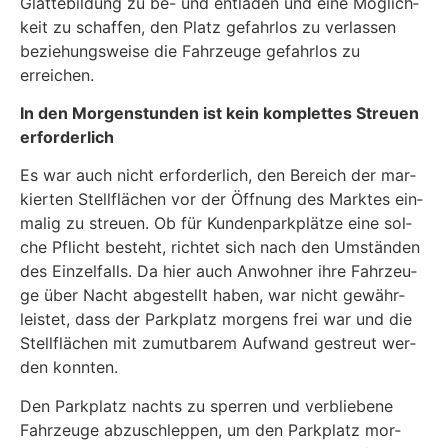
Glät­te­bil­dung zu be- und ent­la­den und eine Mög­lich­
keit zu schaf­fen, den Platz gefahr­los zu ver­las­sen
bezie­hungs­wei­se die Fahr­zeu­ge gefahr­los zu
erreichen.
In den Mor­gen­stun­den ist kein kom­plet­tes Streu­en
erforderlich
Es war auch nicht erfor­der­lich, den Bereich der mar­
kier­ten Stell­flä­chen vor der Öff­nung des Mark­tes ein­
ma­lig zu streu­en. Ob für Kun­den­park­plät­ze eine sol­
che Pflicht besteht, rich­tet sich nach den Umstän­den
des Ein­zel­falls. Da hier auch Anwoh­ner ihre Fahr­zeu­
ge über Nacht abge­stellt haben, war nicht gewähr­
leis­tet, dass der Park­platz mor­gens frei war und die
Stell­flä­chen mit zumut­ba­rem Auf­wand gestreut wer­
den konnten.
Den Park­platz nachts zu sper­ren und ver­blie­be­ne
Fahr­zeu­ge abzu­schlep­pen, um den Park­platz mor­