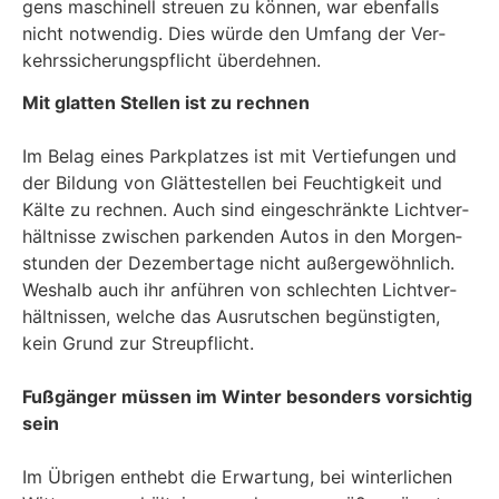
gens maschi­nell streu­en zu kön­nen, war eben­falls
nicht not­wen­dig. Dies wür­de den Umfang der Ver­
kehrs­si­che­rungs­pflicht überdehnen.
Mit glat­ten Stel­len ist zu rech­nen
Im Belag eines Park­plat­zes ist mit Ver­tie­fun­gen und
der Bil­dung von Glät­te­stel­len bei Feuch­tig­keit und
Käl­te zu rech­nen. Auch sind ein­ge­schränk­te Licht­ver­
hält­nis­se zwi­schen par­ken­den Autos in den Mor­gen­
stun­den der Dezem­ber­ta­ge nicht außer­ge­wöhn­lich.
Wes­halb auch ihr anfüh­ren von schlech­ten Licht­ver­
hält­nis­sen, wel­che das Aus­rut­schen begüns­tig­ten,
kein Grund zur Streu­pflicht.
Fuß­gän­ger müs­sen im Win­ter beson­ders vor­sich­tig
sein
Im Übri­gen ent­hebt die Erwar­tung, bei win­ter­li­chen