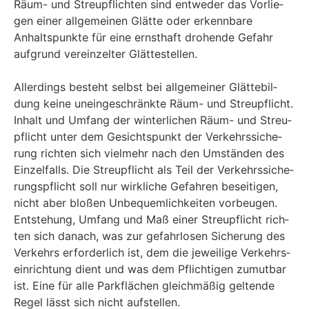
Räum- und Streu­pflich­ten sind ent­we­der das Vor­lie­
gen einer all­ge­mei­nen Glät­te oder erkenn­ba­re
Anhalts­punk­te für eine ernst­haft dro­hen­de Gefahr
auf­grund ver­ein­zel­ter Glät­te­stel­len.
Aller­dings besteht selbst bei all­ge­mei­ner Glät­te­bil­
dung kei­ne unein­ge­schränk­te Räum- und Streu­pflicht.
Inhalt und Umfang der win­ter­li­chen Räum- und Streu­
pflicht unter dem Gesichts­punkt der Ver­kehrs­si­che­
rung rich­ten sich viel­mehr nach den Umstän­den des
Ein­zel­falls. Die Streu­pflicht als Teil der Ver­kehrs­si­che­
rungs­pflicht soll nur wirk­li­che Gefah­ren besei­ti­gen,
nicht aber blo­ßen Unbe­quem­lich­kei­ten vor­beu­gen.
Ent­ste­hung, Umfang und Maß einer Streu­pflicht rich­
ten sich danach, was zur gefahr­lo­sen Siche­rung des
Ver­kehrs erfor­der­lich ist, dem die jewei­li­ge Ver­kehrs­
ein­rich­tung dient und was dem Pflich­ti­gen zumut­bar
ist. Eine für alle Park­flä­chen gleich­mä­ßig gel­ten­de
Regel lässt sich nicht aufstellen.