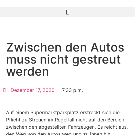
Zwi­schen den Autos
muss nicht gestreut
werden
Dezem­ber 17, 2020
7:33 p.m.
Auf einem Super­markt­park­platz erstreckt sich die
Pflicht zu Streu­en im Regel­fall nicht auf den Bereich
zwi­schen den abge­stell­ten Fahr­zeu­gen. Es reicht aus,
den Weg von den Autos weg und zu ihnen hin