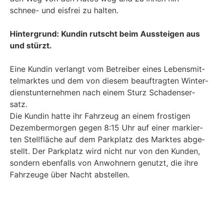
schnee- und eis­frei zu hal­ten.
Hin­ter­grund: Kun­din rutscht beim Aus­stei­gen aus
und stürzt.
Eine Kun­din ver­langt vom Betrei­ber eines Lebens­mit­
tel­mark­tes und dem von die­sem beauf­trag­ten Win­ter­
dienst­un­ter­neh­men nach einem Sturz Scha­dens­er­
satz.
Die Kun­din hat­te ihr Fahr­zeug an einem fros­ti­gen
Dezem­ber­mor­gen gegen 8:15 Uhr auf einer mar­kier­
ten Stell­flä­che auf dem Park­platz des Mark­tes abge­
stellt. Der Park­platz wird nicht nur von den Kun­den,
son­dern eben­falls von Anwoh­nern genutzt, die ihre
Fahr­zeu­ge über Nacht abstellen.