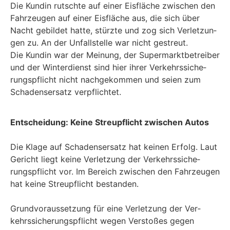
Die Kun­din rutsch­te auf einer Eis­flä­che zwi­schen den
Fahr­zeu­gen auf einer Eis­flä­che aus, die sich über
Nacht gebil­det hat­te, stürz­te und zog sich Ver­let­zun­
gen zu. An der Unfall­stel­le war nicht gestreut.
Die Kun­din war der Mei­nung, der Super­markt­be­trei­ber
und der Win­ter­dienst sind hier ihrer Ver­kehrs­si­che­
rungs­pflicht nicht nach­ge­kom­men und sei­en zum
Scha­dens­er­satz verpflichtet.
Ent­schei­dung: Kei­ne Streu­pflicht zwi­schen Autos
Die Kla­ge auf Scha­dens­er­satz hat kei­nen Erfolg. Laut
Gericht liegt kei­ne Ver­let­zung der Ver­kehrs­si­che­
rungs­pflicht vor. Im Bereich zwi­schen den Fahr­zeu­gen
hat kei­ne Streu­pflicht bestan­den.
Grund­vor­aus­set­zung für eine Ver­let­zung der Ver­
kehrs­si­che­rungs­pflicht wegen Ver­sto­ßes gegen