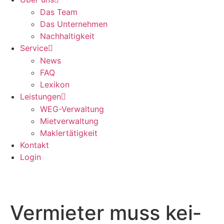
Das Team
Das Unter­neh­men
Nach­hal­tig­keit
Ser­vice
News
FAQ
Lexi­kon
Leis­tun­gen
WEG-Ver­wal­tung
Miet­ver­wal­tung
Mak­ler­tä­tig­keit
Kon­takt
Log­in
Ver­mie­ter muss kei­