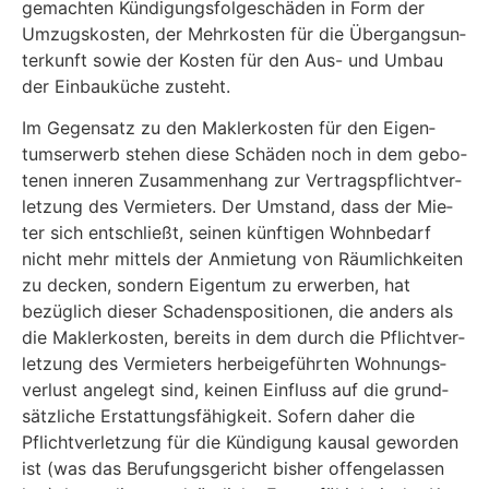
gemach­ten Kün­di­gungs­fol­ge­schä­den in Form der
Umzugs­kos­ten, der Mehr­kos­ten für die Über­gangs­un­
ter­kunft sowie der Kos­ten für den Aus- und Umbau
der Ein­bau­kü­che zusteht.
Im Gegen­satz zu den Mak­ler­kos­ten für den Eigen­
tums­er­werb ste­hen die­se Schä­den noch in dem gebo­
te­nen inne­ren Zusam­men­hang zur Ver­trags­pflicht­ver­
let­zung des Ver­mie­ters. Der Umstand, dass der Mie­
ter sich ent­schließt, sei­nen künf­ti­gen Wohn­be­darf
nicht mehr mit­tels der Anmie­tung von Räum­lich­kei­ten
zu decken, son­dern Eigen­tum zu erwer­ben, hat
bezüg­lich die­ser Scha­dens­po­si­tio­nen, die anders als
die Mak­ler­kos­ten, bereits in dem durch die Pflicht­ver­
let­zung des Ver­mie­ters her­bei­ge­führ­ten Woh­nungs­
ver­lust ange­legt sind, kei­nen Ein­fluss auf die grund­
sätz­li­che Erstat­tungs­fä­hig­keit. Sofern daher die
Pflicht­ver­let­zung für die Kün­di­gung kau­sal gewor­den
ist (was das Beru­fungs­ge­richt bis­her offen­ge­las­sen