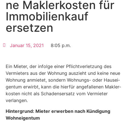
ne Mak­ler­kos­ten für
Immo­bi­li­en­kauf
ersetzen
Janu­ar 15, 2021
8:05 p.m.
Ein Mie­ter, der infol­ge einer Pflicht­ver­let­zung des
Ver­mie­ters aus der Woh­nung aus­zieht und kei­ne neue
Woh­nung anmie­tet, son­dern Woh­nungs- oder Haus­ei­
gen­tum erwirbt, kann die hier­für ange­fal­le­nen Mak­ler­
kos­ten nicht als Scha­dens­er­satz vom Ver­mie­ter
verlangen.
Hin­ter­grund: Mie­ter erwer­ben nach Kün­di­gung
Wohneigentum