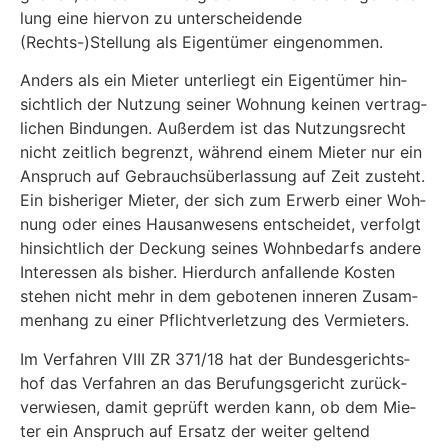
lung eine hier­von zu unter­schei­den­de
(Rechts-)Stellung als Eigen­tü­mer eingenommen.
Anders als ein Mie­ter unter­liegt ein Eigen­tü­mer hin­
sicht­lich der Nut­zung sei­ner Woh­nung kei­nen ver­trag­
li­chen Bin­dun­gen. Außer­dem ist das Nut­zungs­recht
nicht zeit­lich begrenzt, wäh­rend einem Mie­ter nur ein
Anspruch auf Gebrauchs­über­las­sung auf Zeit zusteht.
Ein bis­he­ri­ger Mie­ter, der sich zum Erwerb einer Woh­
nung oder eines Haus­an­we­sens ent­schei­det, ver­folgt
hin­sicht­lich der Deckung sei­nes Wohn­be­darfs ande­re
Inter­es­sen als bis­her. Hier­durch anfal­len­de Kos­ten
ste­hen nicht mehr in dem gebo­te­nen inne­ren Zusam­
men­hang zu einer Pflicht­ver­let­zung des Vermieters.
Im Ver­fah­ren VIII ZR 371/18 hat der Bun­des­ge­richts­
hof das Ver­fah­ren an das Beru­fungs­ge­richt zurück­
ver­wie­sen, damit geprüft wer­den kann, ob dem Mie­
ter ein Anspruch auf Ersatz der wei­ter gel­tend