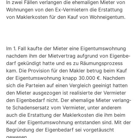
In zwei Fäl­len ver­lan­gen die ehe­ma­li­gen Mie­ter von
Woh­nun­gen von den Ex-Ver­mie­tern die Erstat­tung
von Mak­ler­kos­ten für den Kauf von Wohneigentum.
Im 1. Fall kauf­te der Mie­ter eine Eigen­tums­woh­nung
nach­dem ihm der Miet­ver­trag auf­grund von Eigen­be­
darf gekün­digt hat­te und es zu Räu­mungs­pro­zess
kam. Die Pro­vi­si­on für den Mak­ler betrug beim Kauf
der Eigen­tums­woh­nung knapp 30.000 €. Nach­dem
sich die Par­tei­en auf einen Ver­gleich geei­nigt hat­ten
den Mie­ter aus­ge­zo­gen ist rea­li­sier­te der Ver­mie­ter
den Eigen­be­darf nicht. Der ehe­ma­li­ge Mie­ter ver­lang­
te Scha­dens­er­satz vom Ver­mie­ter, unter ande­rem
auch die Erstat­tung der Mak­ler­kos­ten die ihm beim
Kauf der Eigen­tums­woh­nung ent­stan­den sind. Mit der
Begrün­dung der Eigen­be­darf sei vor­ge­täuscht
gewesen.