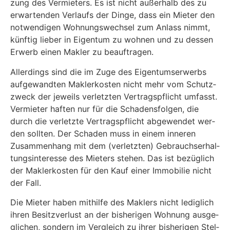
zung des Ver­mie­ters. Es ist nicht außer­halb des zu
erwar­ten­den Ver­laufs der Din­ge, dass ein Mie­ter den
not­wen­di­gen Woh­nungs­wech­sel zum Anlass nimmt,
künf­tig lie­ber in Eigen­tum zu woh­nen und zu des­sen
Erwerb einen Mak­ler zu beauftragen.
Aller­dings sind die im Zuge des Eigen­tums­er­werbs
auf­ge­wand­ten Mak­ler­kos­ten nicht mehr vom Schutz­
zweck der jeweils ver­letz­ten Ver­trags­pflicht umfasst.
Ver­mie­ter haf­ten nur für die Scha­dens­fol­gen, die
durch die ver­letz­te Ver­trags­pflicht abge­wen­det wer­
den soll­ten. Der Scha­den muss in einem inne­ren
Zusam­men­hang mit dem (ver­letz­ten) Gebrauchs­er­hal­
tungs­in­ter­es­se des Mie­ters ste­hen. Das ist bezüg­lich
der Mak­ler­kos­ten für den Kauf einer Immo­bi­lie nicht
der Fall.
Die Mie­ter haben mit­hil­fe des Mak­lers nicht ledig­lich
ihren Besitz­ver­lust an der bis­he­ri­gen Woh­nung aus­ge­
gli­chen, son­dern im Ver­gleich zu ihrer bis­he­ri­gen Stel­