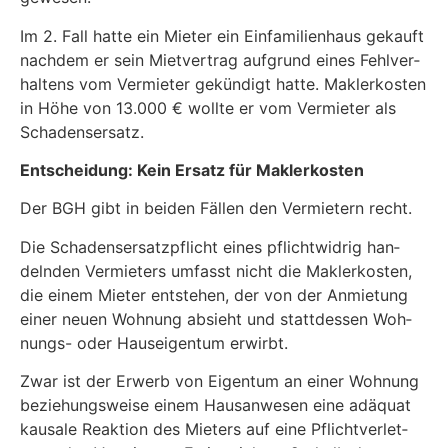
Im 2. Fall hat­te ein Mie­ter ein Ein­fa­mi­li­en­haus gekauft
nach­dem er sein Miet­ver­trag auf­grund eines Fehl­ver­
hal­tens vom Ver­mie­ter gekün­digt hat­te. Mak­ler­kos­ten
in Höhe von 13.000 € woll­te er vom Ver­mie­ter als
Schadensersatz.
Ent­schei­dung: Kein Ersatz für Maklerkosten
Der BGH gibt in bei­den Fäl­len den Ver­mie­tern recht.
Die Scha­dens­er­satz­pflicht eines pflicht­wid­rig han­
deln­den Ver­mie­ters umfasst nicht die Mak­ler­kos­ten,
die einem Mie­ter ent­ste­hen, der von der Anmie­tung
einer neu­en Woh­nung absieht und statt­des­sen Woh­
nungs- oder Haus­ei­gen­tum erwirbt.
Zwar ist der Erwerb von Eigen­tum an einer Woh­nung
bezie­hungs­wei­se einem Haus­an­we­sen eine adäquat
kau­sa­le Reak­ti­on des Mie­ters auf eine Pflicht­ver­let­