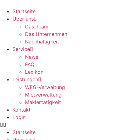
Start­sei­te
Über uns
Das Team
Das Unter­neh­men
Nach­hal­tig­keit
Ser­vice
News
FAQ
Lexi­kon
Leis­tun­gen
WEG-Ver­wal­tung
Miet­ver­wal­tung
Mak­ler­tä­tig­keit
Kon­takt
Log­in
Start­sei­te
Über uns