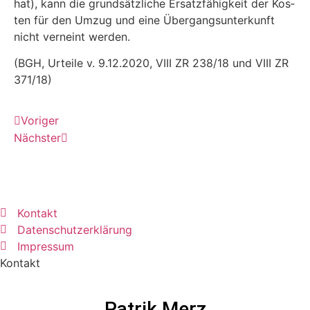
hat), kann die grund­sätz­li­che Ersatz­fä­hig­keit der Kos­
ten für den Umzug und eine Über­gangs­un­ter­kunft
nicht ver­neint werden.
(BGH, Urtei­le v. 9.12.2020, VIII ZR 238/18 und VIII ZR
371/18)
Vori­ger
Nächs­ter
Kontakt
Datenschutzerklärung
Impressum
Kontakt
Patrik Merz