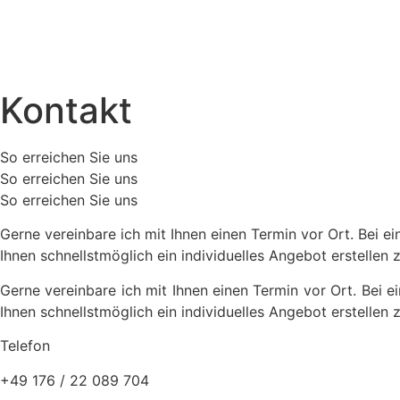
Kon­takt
So errei­chen Sie uns
So errei­chen Sie uns
So errei­chen Sie uns
Ger­ne ver­ein­ba­re ich mit Ihnen einen Ter­min vor Ort. Bei 
Ihnen schnellst­mög­lich ein indi­vi­du­el­les Ange­bot erstel­len
Ger­ne ver­ein­ba­re ich mit Ihnen einen Ter­min vor Ort. Bei 
Ihnen schnellst­mög­lich ein indi­vi­du­el­les Ange­bot erstel­len
Tele­fon
+49 176 / 22 089 704