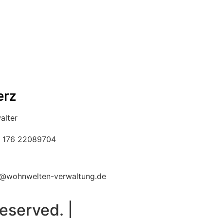
erz
alter
 176 22089704
o@wohnwelten-verwaltung.de
eserved. |