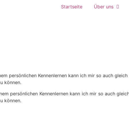
Start­sei­te
Über uns
einem per­sön­li­chen Ken­nen­ler­nen kann ich mir so auch glei
 zu können.
einem per­sön­li­chen Ken­nen­ler­nen kann ich mir so auch gle
 zu können.