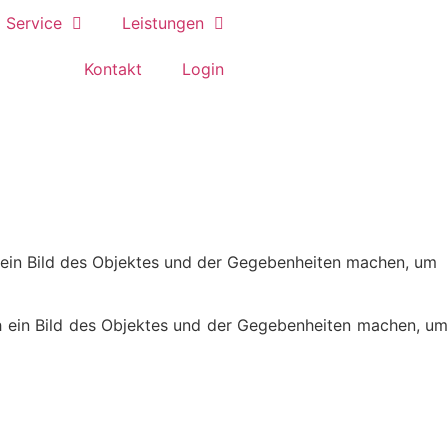
Ser­vice
Leis­tun­gen
Kon­takt
Log­in
ch ein Bild des Objek­tes und der Gege­ben­hei­ten machen, um
ich ein Bild des Objek­tes und der Gege­ben­hei­ten machen, um